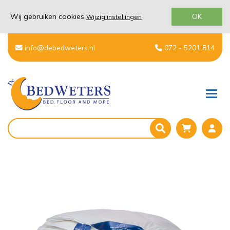
Wij gebruiken cookies
OK
Wijzig instellingen
info@debedweters.nl
072 - 5201 814
Men