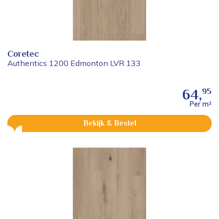
Coretec
Authentics 1200 Edmonton LVR 133
95
64,
Per m²
Bekijk & Bestel