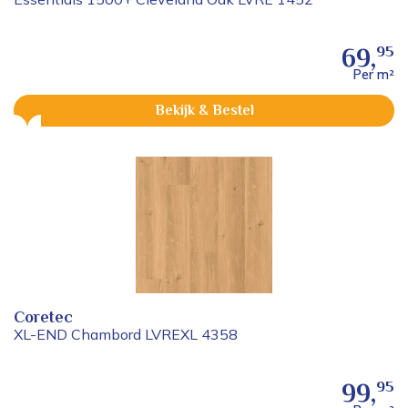
95
69,
Per m²
Bekijk & Bestel
Coretec
XL-END Chambord LVREXL 4358
95
99,