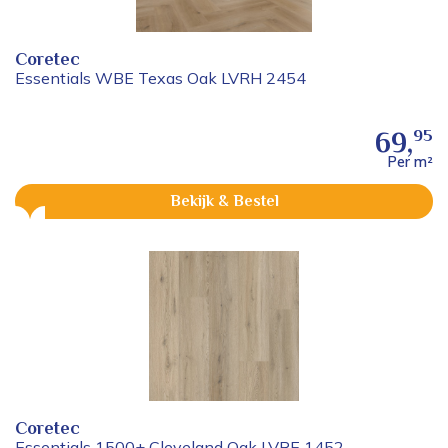
Coretec
Essentials WBE Texas Oak LVRH 2454
95
69,
Per m²
Bekijk & Bestel
Coretec
Essentials 1500+ Cleveland Oak LVRE 1452