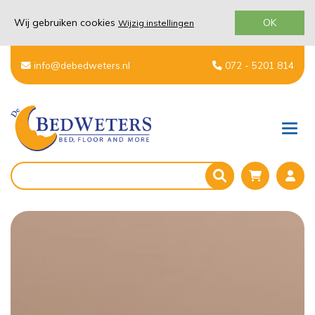
Wij gebruiken cookies
OK
Wijzig instellingen
Reset
filters
info@debedweters.nl
072 - 5201 814
Merk
Coretec
Men
Saffier
Type
PVC
PVC
Plak
PVC