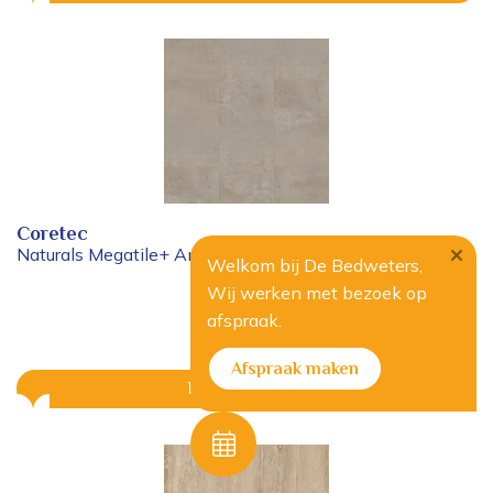
Coretec
Naturals Megatile+ Aneto LVTE 3473
Welkom bij De Bedweters,
Wij werken met bezoek op
95
74,
afspraak.
Per m²
Afspraak maken
Bekijk & Bestel