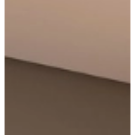
Vrij
Dikte
15mm
16mm
2,5mm
Toon
meer
V-
Groef
2V
4V