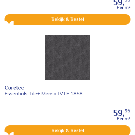
59,
Per m²
Bekijk & Bestel
Coretec
Essentials Tile+ Mensa LVTE 1858
95
59,
Per m²
Bekijk & Bestel