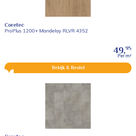
Coretec
ProPlus 1200+ Mandelay RLVR 4352
95
49,
Per m²
Bekijk & Bestel