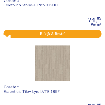
Coretec
Ceratouch Stone-B Pico 0393B
95
74,
Per m²
Bekijk & Bestel
Coretec
Essentials Tile+ Lyra LVTE 1857
95