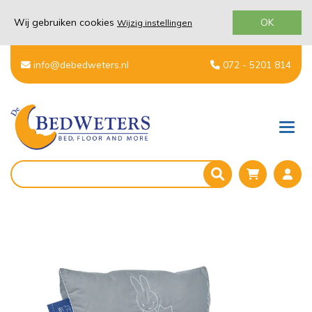
Wij gebruiken cookies
OK
Wijzig instellingen
info@debedweters.nl
072 - 5201 814
Men