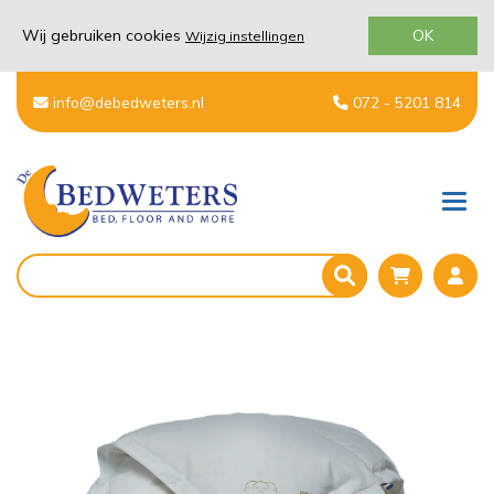
Wij gebruiken cookies
OK
Wijzig instellingen
info@debedweters.nl
072 - 5201 814
Men