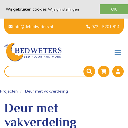
Wij gebruiken cookies
OK
Wijzig instellingen
info@debedweters.nl
072 - 5201 814
Men
Projecten
Deur met vakverdeling
Deur met
vakverdeling